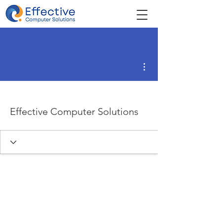
Más acciones
Effective Computer Solutions