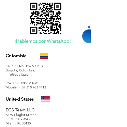
¡Hablemos por WhatsApp!
Colombia
Calle 72 No. 12-65 Of. 501
Bogotá, Colombia.
info@ecs-la.com
Pbx:+
57 300 912 1626
Mobile: +
57 310 763 4413
United States
ECS Team LLC
66 W Flagler Street
Suite 900 - #5475
Miami, FL 33130