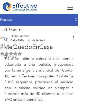
Entrada
All Posts
Dairo Puentes
All Posts
3 abr 2020
1 min de lectura
#MeQuedoEnCasa
Procesos
Obtuvo NaN de 5 estrellas.
Clientes
En estas últimas semanas nos hemos 
adaptado a una realidad inesperada 
por la emergencia mundial del Covid-
19, en Effective Computer Solutions 
S.A.S seguimos prestando el servicio 
con la misma calidad de siempre a 
nuestros más de 40 clientes que usan 
SAC en Latinoamérica.