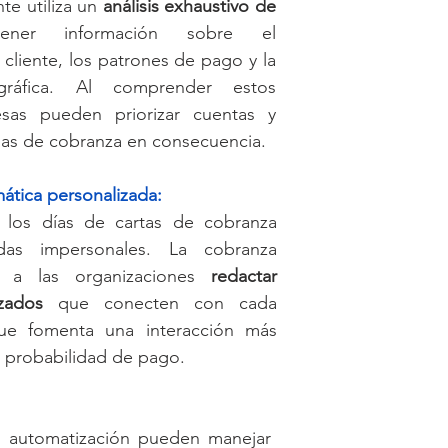
te utiliza un 
análisis exhaustivo de 
ner información sobre el 
liente, los patrones de pago y la 
gráfica. Al comprender estos 
esas pueden priorizar cuentas y 
gias de cobranza en consecuencia.
ática
 personalizada:
los días de cartas de cobranza 
das impersonales. La cobranza 
e a las organizaciones 
redactar 
zados
 que conecten con cada 
que fomenta una interacción más 
a probabilidad de pago.
e automatización pueden manejar 