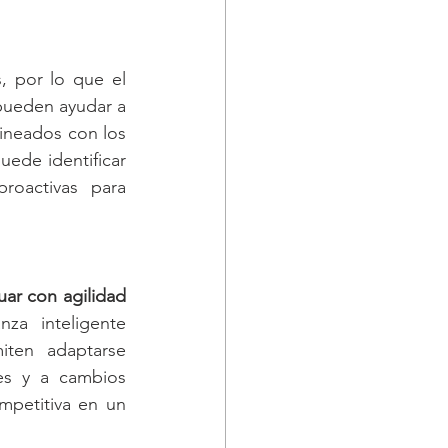
, por lo que el 
pueden ayudar a 
las organizaciones a mantenerse en cumplimiento al automatizar procesos alineados con los 
uede identificar 
oactivas para 
uar con agilidad 
za inteligente 
iten adaptarse 
es y a cambios 
mpetitiva en un 