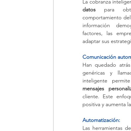
La cobranza inteligen
datos
 para obte
comportamiento del c
información demo
factores, las empr
adaptar sus estrate
Comunicación 
autom
Han quedado atrás 
genéricas y llama
inteligente permit
mensajes personali
cliente. Este enfo
positiva y aumenta l
Automatización:
Las herramientas d