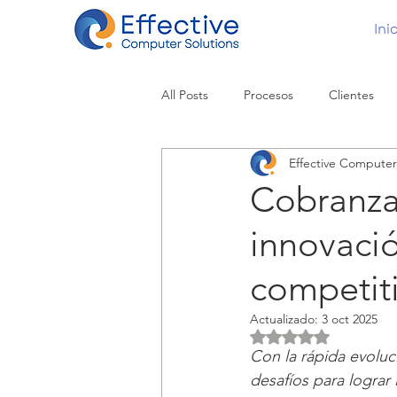
Ini
All Posts
Procesos
Clientes
Effective Computer
Cobranza 
innovació
competit
Actualizado:
3 oct 2025
Obtuvo NaN de 5 es
Con la rápida evoluc
desafíos para lograr