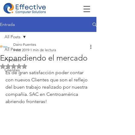
Entrada
All Posts
Dairo Puentes
All Posts
9 oct 2019
1 min de lectura
Expandiendo el mercado
Procesos
Obtuvo NaN de 5 estrellas.
Clientes
Es de gran satisfacción poder contar 
con nuevos Clientes que son el reflejo 
del buen trabajo realizado por nuestra 
compañía. SAC en Centroamérica 
abriendo fronteras!