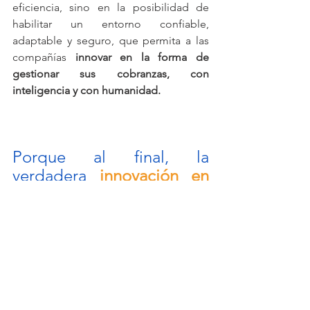
eficiencia, sino en la posibilidad de 
habilitar un entorno confiable, 
adaptable y seguro, que permita a las 
compañías 
innovar en la forma de 
gestionar sus cobranzas, con 
inteligencia y con humanidad. 
Porque al final, la 
verdadera 
innovación en 
cobranzas
 está en 
combinar la tecnología 
con la 
inteligencia 
emocional 
para construir 
relaciones sólidas y 
sostenibles con cada 
cliente.