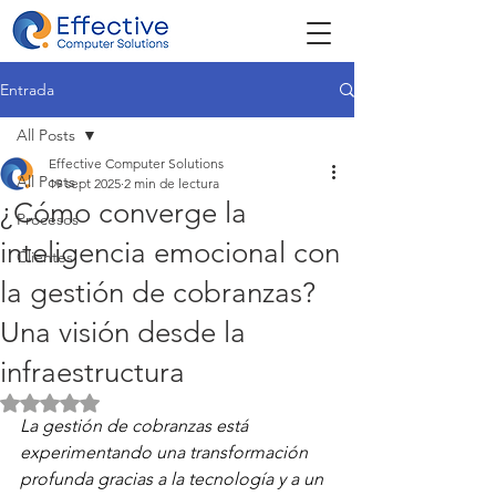
Entrada
All Posts
Effective Computer Solutions
All Posts
19 sept 2025
2 min de lectura
¿Cómo converge la
Procesos
inteligencia emocional con
Clientes
la gestión de cobranzas?
Una visión desde la
infraestructura
Obtuvo NaN de 5 estrellas.
La gestión de cobranzas está 
experimentando una transformación 
profunda gracias a la tecnología y a un 