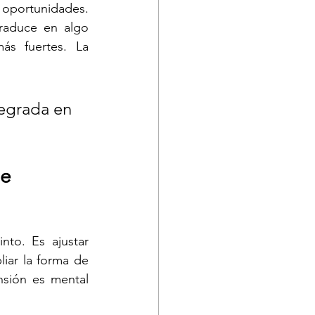
portunidades. 
raduce en algo 
ás fuertes. La 
tegrada en 
e 
to. Es ajustar 
iar la forma de 
sión es mental 