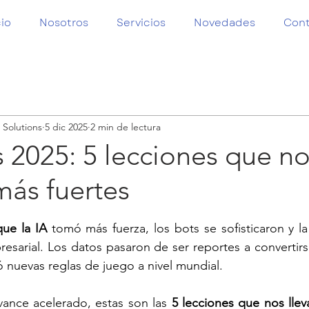
cio
Nosotros
Servicios
Novedades
Con
 Solutions
5 dic 2025
2 min de lectura
 2025: 5 lecciones que n
más fuertes
trellas.
que la IA
tomó más fuerza, 
los bots se sofisticaron y l
esarial. Los datos pasaron de ser reportes a convertirs
ó nuevas reglas de juego a nivel mundial. 
ance acelerado, estas son las 
5 lecciones que nos lleva