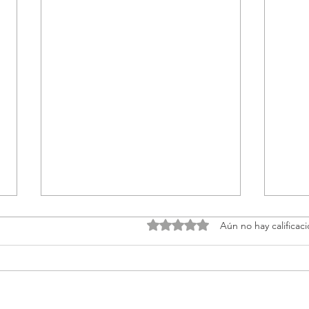
Obtuvo 0 de 5 estrellas.
Aún no hay calificac