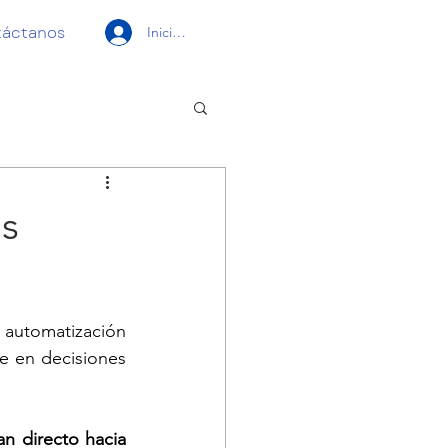
táctanos
Iniciar sesión
os
a automatización 
e en decisiones 
n directo hacia 