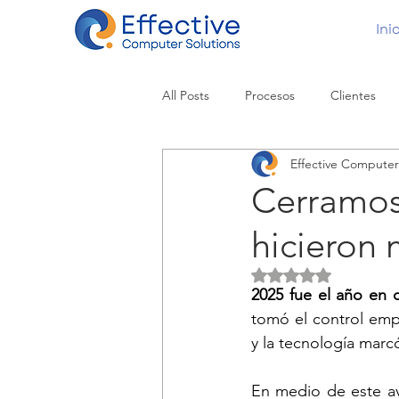
Ini
All Posts
Procesos
Clientes
Effective Computer
Cerramos
hicieron 
Obtuvo NaN de 5 es
2025 fue el año en 
tomó el control empr
y la tecnología marc
En medio de este av